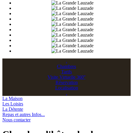
.
Chambres
Tarifs
Visite Virtuelle 360°
Réservation
Localisation
.
La Maison
Les Loisirs
La Détente
Repas et autres Infos...
Nous contacter