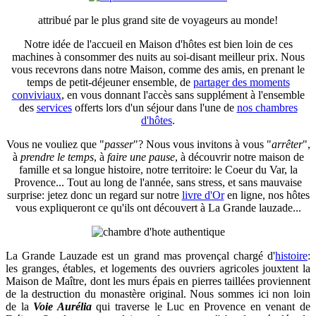
attribué par le plus grand site de voyageurs au monde!
Notre idée de l'accueil en Maison d'hôtes est bien loin de ces
machines à consommer des nuits au soi-disant meilleur prix. Nous
vous recevrons dans notre Maison, comme des amis, en prenant le
temps de petit-déjeuner ensemble, de
partager des moments
conviviaux
, en vous donnant l'accès sans supplément à l'ensemble
des
services
offerts lors d'un séjour dans l'une de
nos chambres
d'hôtes
.
Vous ne vouliez que "
passer
"? Nous vous invitons à vous "
arrêter
",
à
prendre le temps
, à
faire une pause
, à découvrir notre maison de
famille et sa longue histoire, notre territoire: le Coeur du Var, la
Provence... Tout au long de l'année, sans stress, et sans mauvaise
surprise: jetez donc un regard sur notre
livre d'Or
en ligne, nos hôtes
vous expliqueront ce qu'ils ont découvert à La Grande lauzade...
La Grande Lauzade est un grand mas provençal chargé d'
histoire
:
les granges, étables, et logements des ouvriers agricoles jouxtent la
Maison de Maître, dont les murs épais en pierres taillées proviennent
de la destruction du monastère original. Nous sommes ici non loin
de la
Voie Aurélia
qui traverse le Luc en Provence en venant de