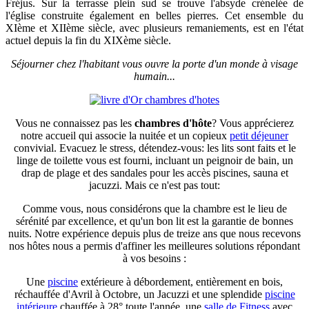
Fréjus. Sur la terrasse plein sud se trouve l'absyde crénelée de
l'église construite également en belles pierres. Cet ensemble du
XIème et XIIème siècle, avec plusieurs remaniements, est en l'état
actuel depuis la fin du XIXème siècle.
Séjourner chez l'habitant vous ouvre la porte d'un monde à visage
humain...
Vous ne connaissez pas les
chambres d'hôte
? Vous apprécierez
notre accueil qui associe la nuitée et un copieux
petit déjeuner
convivial. Evacuez le stress, détendez-vous: les lits sont faits et le
linge de toilette vous est fourni, incluant un peignoir de bain, un
drap de plage et des sandales pour les accès piscines, sauna et
jacuzzi. Mais ce n'est pas tout:
Comme vous, nous considérons que la chambre est le lieu de
sérénité par excellence, et qu'un bon lit est la garantie de bonnes
nuits. Notre expérience depuis plus de treize ans que nous recevons
nos hôtes nous a permis d'affiner les meilleures solutions répondant
à vos besoins :
Une
piscine
extérieure à débordement, entièrement en bois,
réchauffée d'Avril à Octobre, un Jacuzzi et une splendide
piscine
intérieure
chauffée à 28° toute l'année, une
salle de Fitness
avec