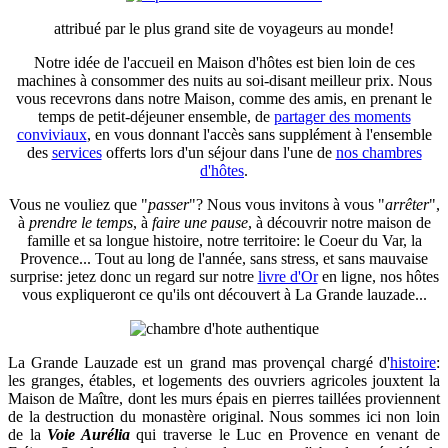
attribué par le plus grand site de voyageurs au monde!
Notre idée de l'accueil en Maison d'hôtes est bien loin de ces
machines à consommer des nuits au soi-disant meilleur prix. Nous
vous recevrons dans notre Maison, comme des amis, en prenant le
temps de petit-déjeuner ensemble, de
partager des moments
conviviaux
, en vous donnant l'accès sans supplément à l'ensemble
des
services
offerts lors d'un séjour dans l'une de
nos chambres
d'hôtes
.
Vous ne vouliez que "
passer
"? Nous vous invitons à vous "
arrêter
",
à
prendre le temps
, à
faire une pause
, à découvrir notre maison de
famille et sa longue histoire, notre territoire: le Coeur du Var, la
Provence... Tout au long de l'année, sans stress, et sans mauvaise
surprise: jetez donc un regard sur notre
livre d'Or
en ligne, nos hôtes
vous expliqueront ce qu'ils ont découvert à La Grande lauzade...
La Grande Lauzade est un grand mas provençal chargé d'
histoire
:
les granges, étables, et logements des ouvriers agricoles jouxtent la
Maison de Maître, dont les murs épais en pierres taillées proviennent
de la destruction du monastère original. Nous sommes ici non loin
de la
Voie Aurélia
qui traverse le Luc en Provence en venant de