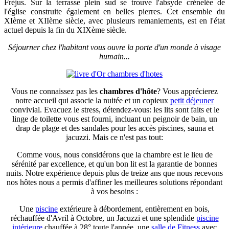
Fréjus. Sur la terrasse plein sud se trouve l'absyde crénelée de
l'église construite également en belles pierres. Cet ensemble du
XIème et XIIème siècle, avec plusieurs remaniements, est en l'état
actuel depuis la fin du XIXème siècle.
Séjourner chez l'habitant vous ouvre la porte d'un monde à visage
humain...
Vous ne connaissez pas les
chambres d'hôte
? Vous apprécierez
notre accueil qui associe la nuitée et un copieux
petit déjeuner
convivial. Evacuez le stress, détendez-vous: les lits sont faits et le
linge de toilette vous est fourni, incluant un peignoir de bain, un
drap de plage et des sandales pour les accès piscines, sauna et
jacuzzi. Mais ce n'est pas tout:
Comme vous, nous considérons que la chambre est le lieu de
sérénité par excellence, et qu'un bon lit est la garantie de bonnes
nuits. Notre expérience depuis plus de treize ans que nous recevons
nos hôtes nous a permis d'affiner les meilleures solutions répondant
à vos besoins :
Une
piscine
extérieure à débordement, entièrement en bois,
réchauffée d'Avril à Octobre, un Jacuzzi et une splendide
piscine
intérieure
chauffée à 28° toute l'année, une
salle de Fitness
avec