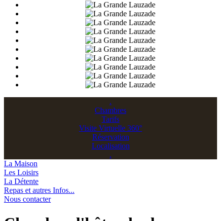
.
Chambres
Tarifs
Visite Virtuelle 360°
Réservation
Localisation
.
La Maison
Les Loisirs
La Détente
Repas et autres Infos...
Nous contacter