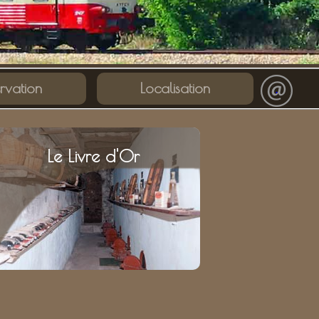
rvation
Localisation
.
Le Livre d'Or