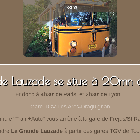
Liens
e Lauzade se situe à 20mn 
Et donc à 4h30' de Paris, et 2h30' de Lyon...
Gare TGV Les Arcs-Draguignan
rmule "Train+Auto" vous amène à la gare de Fréjus/St R
ndre
La Grande Lauzade
à partir des gares TGV de Tou