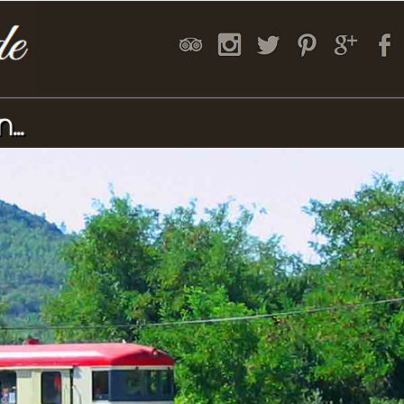
n
...