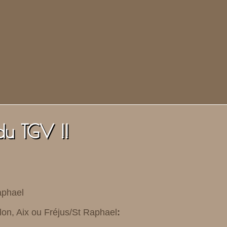
du TGV !!
aphael
lon, Aix ou Fréjus/St Raphael
: